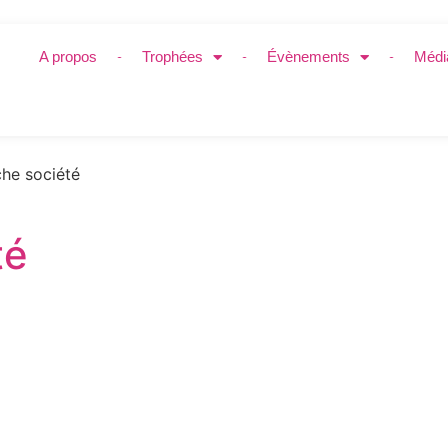
A propos
Trophées
Évènements
Médi
he société
té