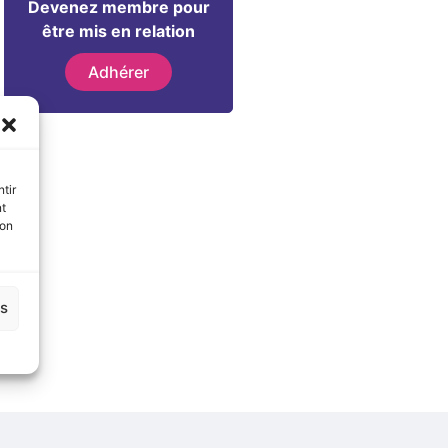
Devenez membre pour
être mis en relation
Adhérer
tir
nt
son
es