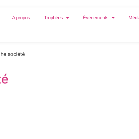
A propos
Trophées
Évènements
Médi
he société
té