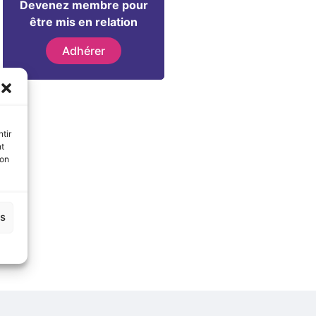
Devenez membre pour
être mis en relation
Adhérer
tir
nt
son
es