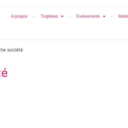
A propos
Trophées
Évènements
Médi
he société
té