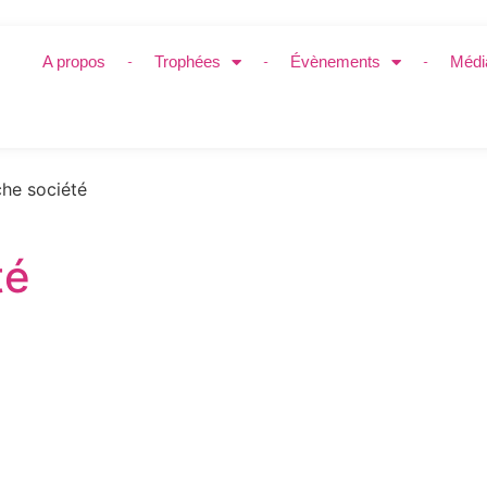
A propos
Trophées
Évènements
Médi
he société
té