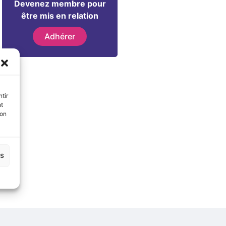
Devenez membre pour
être mis en relation
Adhérer
tir
nt
son
es