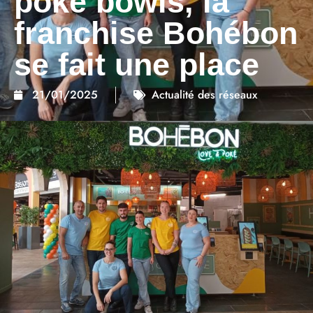
poké bowls, la
franchise Bohébon
se fait une place
21/01/2025
Actualité des réseaux