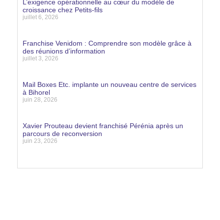
L’exigence opérationnelle au cœur du modèle de
croissance chez Petits-fils
juillet 6, 2026
Lire la suite »
Franchise Venidom : Comprendre son modèle grâce à
des réunions d’information
juillet 3, 2026
Lire la suite »
Mail Boxes Etc. implante un nouveau centre de services
à Bihorel
juin 28, 2026
Lire la suite »
Xavier Prouteau devient franchisé Pérénia après un
parcours de reconversion
juin 23, 2026
Lire la suite »