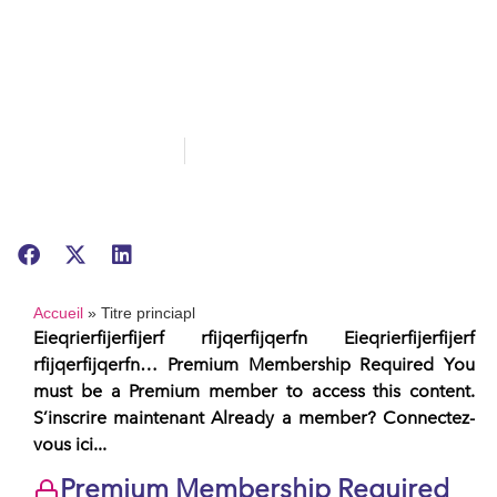
Titre princiapl
21/08/2024
TEST
Accueil
»
Titre princiapl
Eieqrierfijerfijerf rfijqerfijqerfn Eieqrierfijerfijerf
rfijqerfijqerfn… Premium Membership Required You
must be a Premium member to access this content.
S’inscrire maintenant Already a member? Connectez-
vous ici...
Premium Membership Required