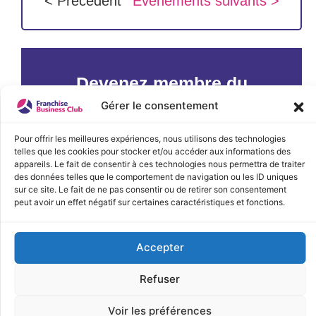
< Précédent
Évènements suivants >
Devenez membre du
Franchise Business Club
Gérer le consentement
pour participer à nos
Pour offrir les meilleures expériences, nous utilisons des technologies
évènements exclusifs !
telles que les cookies pour stocker et/ou accéder aux informations des
appareils. Le fait de consentir à ces technologies nous permettra de traiter
ADHÉSION OFFERTE !
des données telles que le comportement de navigation ou les ID uniques
sur ce site. Le fait de ne pas consentir ou de retirer son consentement
peut avoir un effet négatif sur certaines caractéristiques et fonctions.
DEVENIR MEMBRE
Accepter
Refuser
PRÉCÉDENT
SUIVANT
Voir les préférences