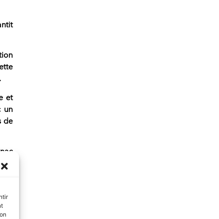
ntit
tion
ette
.
e et
c un
s de
Fnac
ente
ices
tir
nt
son