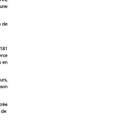
 une
s de
 181
erce
s en
urs
,
 son
trée
de