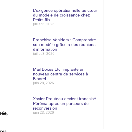
Lire la suite »
L’exigence opérationnelle au cœur
du modèle de croissance chez
Petits-fils
juillet 6, 2026
Lire la suite »
Franchise Venidom : Comprendre
son modèle grâce à des réunions
d’information
juillet 3, 2026
Lire la suite »
Mail Boxes Etc. implante un
nouveau centre de services à
Bihorel
juin 28, 2026
Lire la suite »
Xavier Prouteau devient franchisé
Pérénia après un parcours de
reconversion
isée
,
juin 23, 2026
Lire la suite »
ires
,