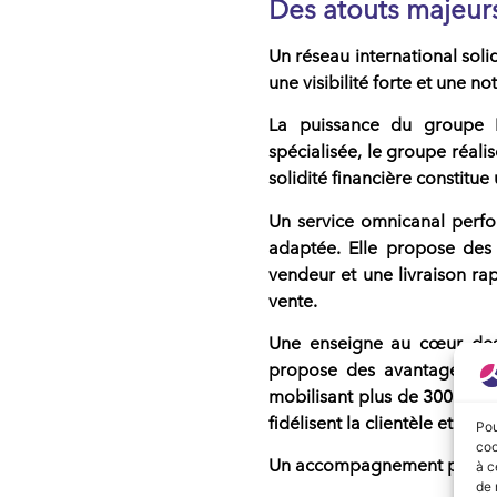
Des atouts majeurs
Un réseau international soli
une
visibilité forte et une no
La puissance du groupe 
spécialisée
, le groupe réali
solidité financière
constitue
Un service omnicanal perf
adaptée. Elle propose des 
vendeur et une livraison rap
vente.
Une enseigne au cœur des
propose des avantages co
mobilisant plus de 3000 expe
fidélisent la clientèle et val
Pou
coo
Un accompagnement person
à c
de 