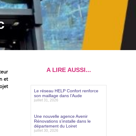
c
A LIRE AUSSI...
eur
n et
ojet
Le réseau HELP Confort renforce
son maillage dans l’Aude
juillet 31, 2026
Lire la suite »
Une nouvelle agence Avenir
Rénovations s’installe dans le
département du Loiret
juillet 30, 2026