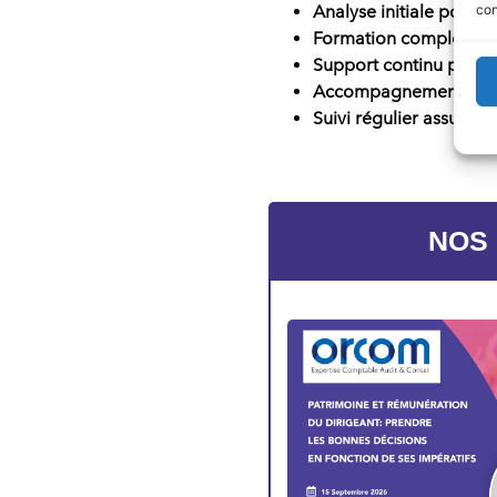
Analyse initiale pour év
con
Formation complète sur 
Support continu pour l
Accompagnement perso
Suivi régulier assuré p
NOS