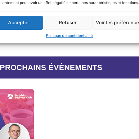
aluer la faisabilité de votre projet
sentement peut avoir un effet négatif sur certaines caractéristiques et fonctions.
les métiers, produits, services et outils de la Fnac
e déploiement opérationnel et fonctionnel de votre magasin
Accepter
Refuser
Voir les préférenc
nnalisé avant l’ouverture
ar des équipes d’experts
Politique de confidentialité
 PROCHAINS ÉVÈNEMENTS