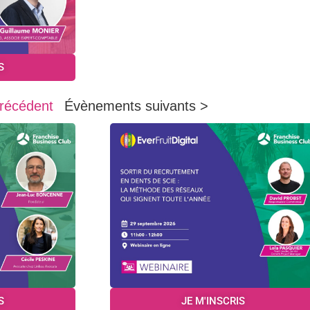
S
récédent
Évènements suivants >
S
JE M'INSCRIS