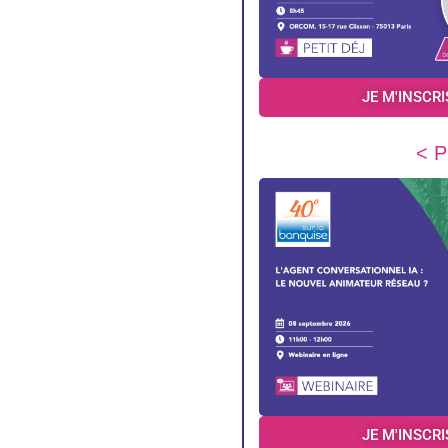
JE M'INSCRI
< P
JE M'INSCRI