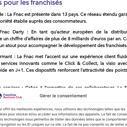
 pour les franchisés
de
: La Fnac est présente dans 13 pays. Ce réseau étendu gara
toriété établie
auprès des consommateurs.
Fnac Darty
: En tant qu’acteur européen de la
distribu
se un
chiffre d’affaires
de plus de 8 milliards d’euros par an. C
 un atout pour accompagner le développement des franchisés
ormant :
La Fnac met l’accent sur une expérience client fluid
services innovants comme le Click & Collect, la visio ave
ide en J+1. Ces dispositifs renforcent l’attractivité des point
 services
: Grâce à l’expertise de ses collaborateurs,
La 
mme le programme de fidélité Fnac+, un service après-v
Gérer le consentement
rts, et des tests produits réalisés par le Labo Fnac. Ces serv
orisent les magasins.
r offrir les meilleures expériences, nous utilisons des technologies telles que les
kies pour stocker et/ou accéder aux informations des appareils. Le fait de consen
nalisé
:
es technologies nous permettra de traiter des données telles que le comporteme
navigation ou les ID uniques sur ce site. Le fait de ne pas consentir ou de retirer 