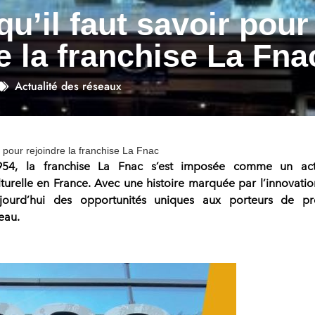
qu’il faut savoir pour
e la franchise La Fna
Actualité des réseaux
ir pour rejoindre la franchise La Fnac
954, la
franchise La Fnac
s’est imposée comme un act
lturelle en France
. Avec une histoire marquée par l’innovatio
aujourd’hui des opportunités uniques aux
porteurs de pr
eau.