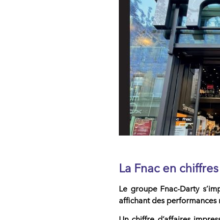
La Fnac en chiffre
Le
groupe Fnac-Darty
s’im
affichant des performances 
Un chiffre d’affaires impres