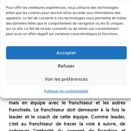
importantes et devraient être valorisées, entendues et
Pour offrir les meilleures expériences, nous utilisons des technologies
évaluées par le franchiseur.
telles que les cookies pour stocker et/ou accéder aux informations des
appareils. Le fait de consentir à ces technologies nous permettra de traiter
Plusieurs des changements les plus importants et
des données telles que le comportement de navigation ou les ID uniques
profitables apportés par des réseaux de franchises
sur ce site. Le fait de ne pas consentir ou de retirer son consentement
peut avoir un effet négatif sur certaines caractéristiques et fonctions.
sont le fruit d’idées émises par un ou des franchisés.
Par exemple, plusieurs des mets les plus populaires du
géant de la restauration McDonald’s (dont le sandwich
Accepter
Big Mac®, l’œuf McMuffin® et son clown Ronald
McDonald®) proviennent d’idées émises par des
Refuser
franchisés de ce réseau. Les franchisés d’un réseau ont
un rôle important à jouer dans l’évolution du concept
Voir les préférences
de franchise.
Politique de confidentialité
Cependant, ce rôle ne doit pas se jouer isolément,
mais en équipe avec le franchiseur et les autres
franchisés. Le franchiseur doit demeurer à la fois le
leader et le coach de cette équipe. Comme leader,
c’est au franchiseur de tracer la voie à suivre, de
préserver l’intégrité du concept de franchise et