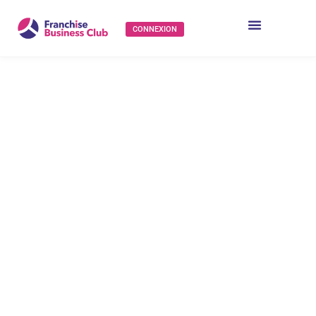
CONNEXION
La franchise
Babychou
Services recrute