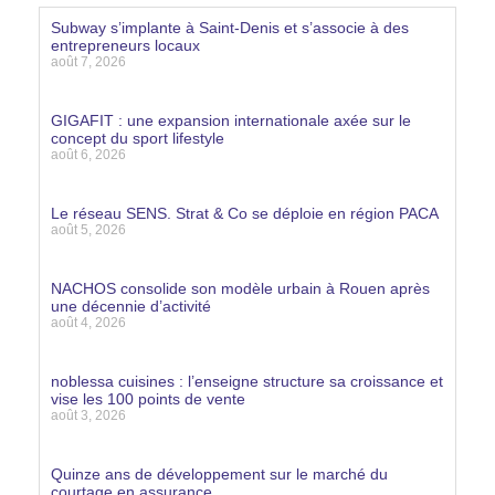
Subway s’implante à Saint-Denis et s’associe à des
entrepreneurs locaux
août 7, 2026
Lire la suite »
GIGAFIT : une expansion internationale axée sur le
concept du sport lifestyle
août 6, 2026
Lire la suite »
Le réseau SENS. Strat & Co se déploie en région PACA
août 5, 2026
Lire la suite »
NACHOS consolide son modèle urbain à Rouen après
une décennie d’activité
août 4, 2026
Lire la suite »
noblessa cuisines : l’enseigne structure sa croissance et
vise les 100 points de vente
août 3, 2026
Lire la suite »
Quinze ans de développement sur le marché du
courtage en assurance