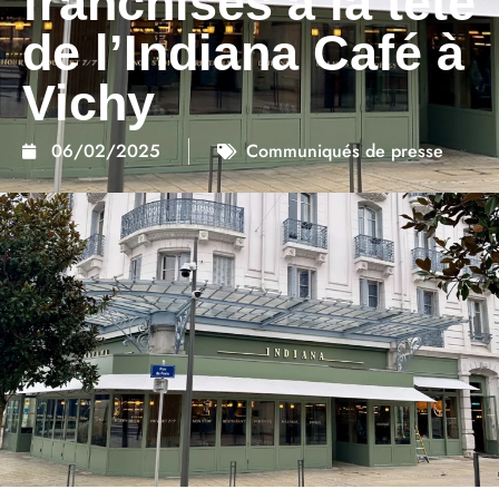
franchisés à la tête
de l’Indiana Café à
Vichy
06/02/2025
Communiqués de presse