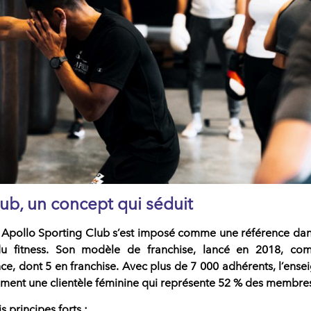
ub, u
n concept qui séduit
, Apollo Sporting Club s’est imposé comme une référence dan
 fitness.
Son modèle de franchise, lancé en
2018
, com
nce
, dont
5 en franchise
. Avec
plus de 7 000 adhérents
, l’ense
mment une clientèle féminine qui représente
52 % des membre
s principes forts :