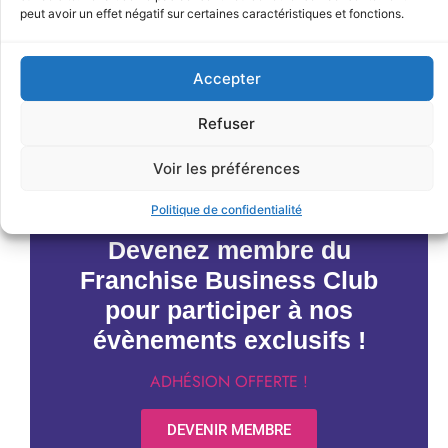
peut avoir un effet négatif sur certaines caractéristiques et fonctions.
JE M'INSCRIS
Accepter
Refuser
< Précédent
Évènements suivants >
Voir les préférences
Politique de confidentialité
Devenez membre du
Franchise Business Club
pour participer à nos
évènements exclusifs !
ADHÉSION OFFERTE !
DEVENIR MEMBRE