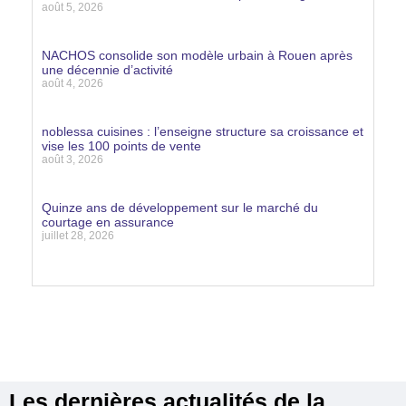
août 5, 2026
Lire la suite »
NACHOS consolide son modèle urbain à Rouen après
une décennie d’activité
août 4, 2026
Lire la suite »
noblessa cuisines : l’enseigne structure sa croissance et
vise les 100 points de vente
août 3, 2026
Lire la suite »
Quinze ans de développement sur le marché du
courtage en assurance
juillet 28, 2026
Lire la suite »
Les dernières actualités de la