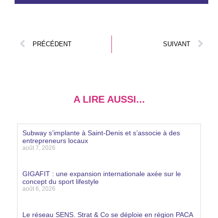
PRÉCÉDENT
SUIVANT
A LIRE AUSSI...
Subway s’implante à Saint-Denis et s’associe à des
entrepreneurs locaux
août 7, 2026
Lire la suite »
GIGAFIT : une expansion internationale axée sur le
concept du sport lifestyle
août 6, 2026
Lire la suite »
Le réseau SENS. Strat & Co se déploie en région PACA