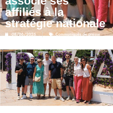
associe ses
affiliés à la
stratégie nationale
08/06/2026
Communiqués de presse